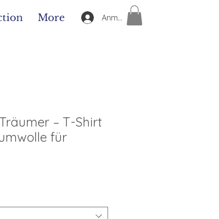
ction
More
Anmelden
 Träumer – T-Shirt
umwolle für