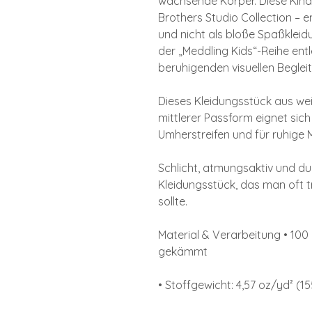
wachsende Körper. Diese Kinde
Brothers Studio Collection – e
und nicht als bloße Spaßkleid
der „Meddling Kids“-Reihe entl
beruhigenden visuellen Begle
Dieses Kleidungsstück aus we
mittlerer Passform eignet sic
Umherstreifen und für ruhige
Schlicht, atmungsaktiv und du
Kleidungsstück, das man oft
sollte.
Material & Verarbeitung • 10
gekämmt
• Stoffgewicht: 4,57 oz/yd² (1