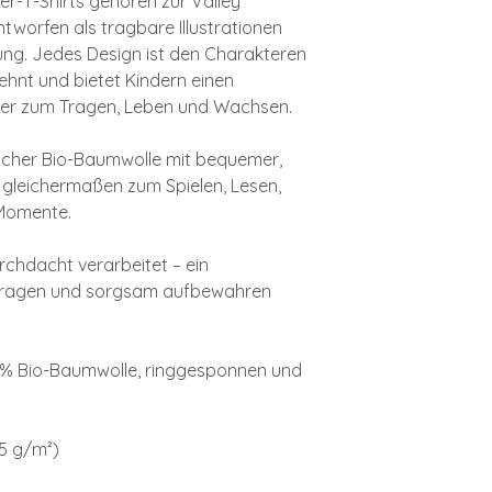
r-T-Shirts gehören zur Valley
ntworfen als tragbare Illustrationen
ung. Jedes Design ist den Charakteren
ehnt und bietet Kindern einen
iter zum Tragen, Leben und Wachsen.
icher Bio-Baumwolle mit bequemer,
h gleichermaßen zum Spielen, Lesen,
 Momente.
rchdacht verarbeitet – ein
 tragen und sorgsam aufbewahren
0 % Bio-Baumwolle, ringgesponnen und
55 g/m²)