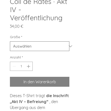
Coll de Rates · Akt
IV -
Veröffentlichung
Preis
34,00 €
Größe
*
Anzahl
*
In den Warenkorb
Dieses T-Shirt trägt
die Inschrift
„Akt IV – Befreiung“
, den
Übergang aus dem