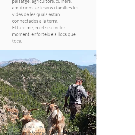
paisatge: agricultors, cuiners,
amfitrions, artesans i famílies les
vides de les quals estan
connectades a la terra.
El turisme, en el seu millor
moment, enforteix els llocs que
toca.
Coneixement compartit,
Experiència no extreta
La nostra obra està modelada per una
llarga familiaritat amb aquest paisatge:
les seves plantes, animals, estacions i
històries.
Compartim coneixement local de:
flora i fauna
ús tradicional del sòl
camins i històries de muntanya
No com a informació per consumir, sinó