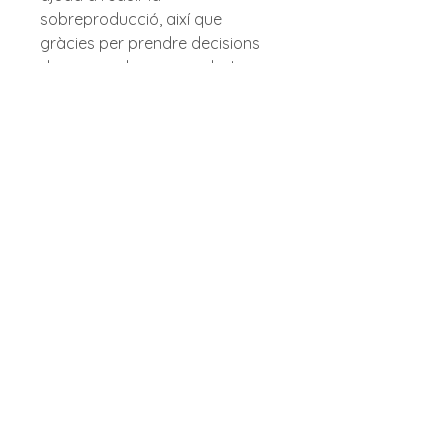
sobreproducció, així que 
gràcies per prendre decisions 
de compra ben pensades!
Política d'enviaments
Política de devolucions
Política de privacitat
Termes i condicions