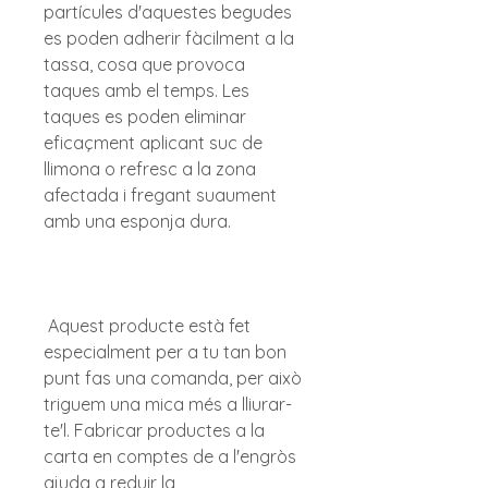
partícules d'aquestes begudes 
es poden adherir fàcilment a la 
tassa, cosa que provoca 
taques amb el temps. Les 
taques es poden eliminar 
eficaçment aplicant suc de 
llimona o refresc a la zona 
afectada i fregant suaument 
 Aquest producte està fet 
especialment per a tu tan bon 
punt fas una comanda, per això 
triguem una mica més a lliurar-
te'l. Fabricar productes a la 
carta en comptes de a l'engròs 
ajuda a reduir la 