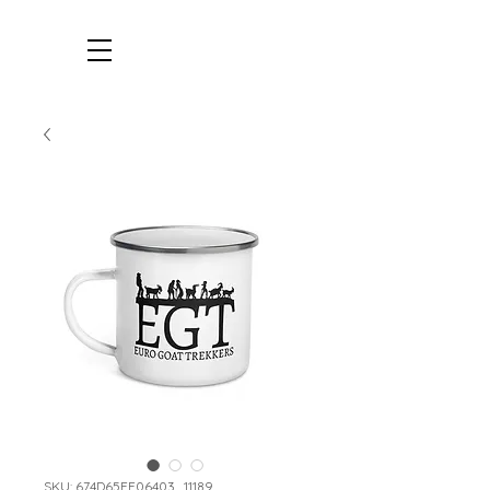
SKU: 674D65FE06403_11189