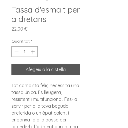
Tassa d'esmalt per
a dretans
Price
22,00 €
Quantitat
*
Afegeix a la cistella
Tot campista feliç necessita una 
tassa única. És lleugera, 
resistent i multifuncional. Fes-la 
servir per a la teva beguda 
preferida o un àpat calent i 
enganxa-la a la bossa per 
accedir-hi fàcilment durant una 