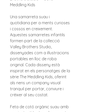
Meddling Kids
Una samarreta suau i
quotidiana per a ments curioses
i cossos en creixement.
Aquestes samarretes infantils
formen part de la col·lecció
Valley Brothers Studio,
dissenyades com a il·lustracions
portables en lloc de roba
original. Cada disseny està
inspirat en els personatges de la
sèrie The Meddling Kids, oferint
als nens un company visual
tranquil per portar, conviure i
créixer al seu costat.
Feta de cotó orgànic suau amb