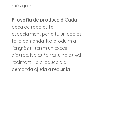
més gran.
Filosofia de producció
Cada
peça de roba es fa
especialment per a tu un cop es
fa la comanda. No produïm a
l'engròs ni tenim un excés
d'estoc. No es fa res si no es vol
realment. La producció a
demanda ajuda a reduir la
sobreproducció i el
malbaratament innecessari.
Gràcies per triar comprar amb
cura.
Política d'enviaments