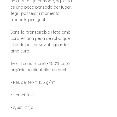
un ajust mitjà còmode, aquesta
és una peça pensada per jugar,
llegir, passejar i moments
tranquils per igual.
Senzilla, transpirable i feta amb
cura, és una peça de roba que
s'ha de portar sovint i guardar
amb cura.
Teixit i construcció • 100% cotó
orgànic pentinat filat en anell
• Pes del teixit: 155 g/m²
• Jersei únic
• Ajust mitjà