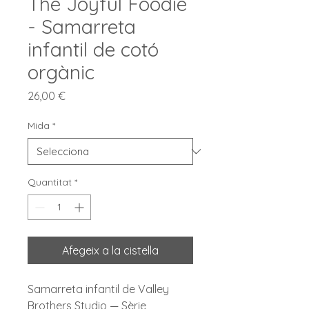
The Joyful Foodie
- Samarreta
infantil de cotó
orgànic
Price
26,00 €
Mida
*
Quantitat
*
Afegeix a la cistella
Samarreta infantil de Valley
Brothers Studio — Sèrie