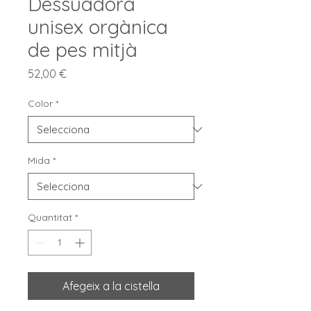
Dessuadora
unisex orgànica
de pes mitjà
Price
52,00 €
Color
*
Mida
*
Quantitat
*
Afegeix a la cistella