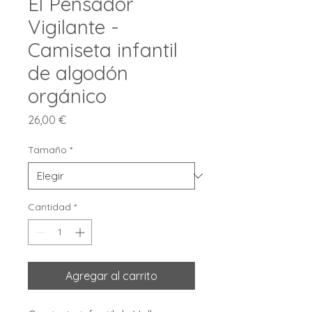
El Pensador
Vigilante -
Camiseta infantil
de algodón
orgánico
Precio
26,00 €
Tamaño
*
Cantidad
*
Agregar al carrito